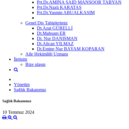
Prt.Dr.AMINA SAID MANSOOR TABYAN
Prt.Dr.Nazlı KARATAŞ
Prt.Dr.Yasmin ABUALKASIM
Genel Dis Tabiplerimiz
Dt.Azat GÜRELLİ
Dt.Mahsum ER
Dt. Nur DANIŞMAN
Dt.Alican YILMAZ
Dt.Emine Nur BAYAM KOPARAN
Aile Hekimliği Uzmanı
İletişim
Bize ulaşın
Yönetim
Sağlık Bakanımız
Sağlık Bakanımız
10 Temmuz 2024