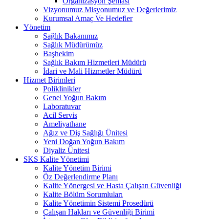
Organizasyon Şeması
Vizyonumuz Misyonumuz ve Değerlerimiz
Kurumsal Amaç Ve Hedefler
Yönetim
Sağlık Bakanımız
Sağlık Müdürümüz
Başhekim
Sağlık Bakım Hizmetleri Müdürü
İdari ve Mali Hizmetler Müdürü
Hizmet Birimleri
Poliklinikler
Genel Yoğun Bakım
Laboratuvar
Acil Servis
Ameliyathane
Ağız ve Diş Sağlığı Ünitesi
Yeni Doğan Yoğun Bakım
Diyaliz Ünitesi
SKS Kalite Yönetimi
Kalite Yönetim Birimi
Öz Değerlendirme Planı
Kalite Yönergesi ve Hasta Çalışan Güvenliği
Kalite Bölüm Sorumluları
Kalite Yönetimin Sistemi Prosedürü
Çalışan Hakları ve Güvenliği Birimi