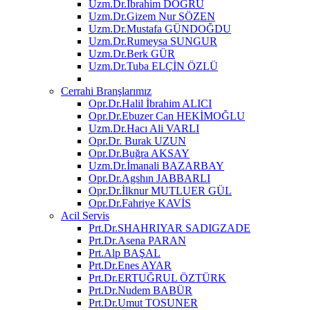
Uzm.Dr.İbrahim DOĞRU
Uzm.Dr.Gizem Nur SÖZEN
Uzm.Dr.Mustafa GÜNDOĞDU
Uzm.Dr.Rumeysa SUNGUR
Uzm.Dr.Berk GÜR
Uzm.Dr.Tuba ELÇİN ÖZLÜ
Cerrahi Branşlarımız
Opr.Dr.Halil İbrahim ALICI
Opr.Dr.Ebuzer Can HEKİMOĞLU
Uzm.Dr.Hacı Ali VARLI
Opr.Dr. Burak UZUN
Opr.Dr.Buğra AKSAY
Uzm.Dr.İmanali BAZARBAY
Opr.Dr.Agshın JABBARLI
Opr.Dr.İlknur MUTLUER GÜL
Opr.Dr.Fahriye KAVİS
Acil Servis
Prt.Dr.SHAHRIYAR SADIGZADE
Prt.Dr.Asena PARAN
Prt.Alp BAŞAL
Prt.Dr.Enes AYAR
Prt.Dr.ERTUĞRUL ÖZTÜRK
Prt.Dr.Nudem BABÜR
Prt.Dr.Umut TOSUNER