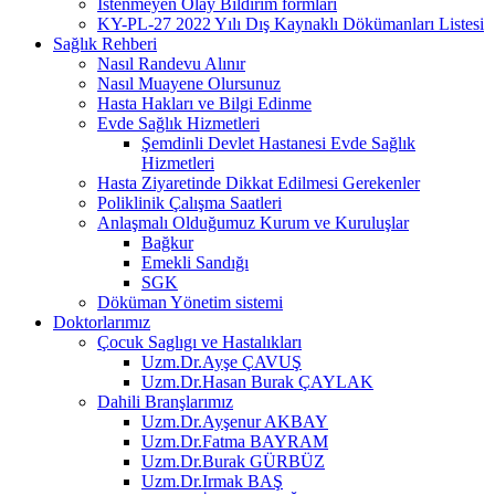
İstenmeyen Olay Bildirim formları
KY-PL-27 2022 Yılı Dış Kaynaklı Dökümanları Listesi
Sağlık Rehberi
Nasıl Randevu Alınır
Nasıl Muayene Olursunuz
Hasta Hakları ve Bilgi Edinme
Evde Sağlık Hizmetleri
Şemdinli Devlet Hastanesi Evde Sağlık
Hizmetleri
Hasta Ziyaretinde Dikkat Edilmesi Gerekenler
Poliklinik Çalışma Saatleri
Anlaşmalı Olduğumuz Kurum ve Kuruluşlar
Bağkur
Emekli Sandığı
SGK
Döküman Yönetim sistemi
Doktorlarımız
Çocuk Saglıgı ve Hastalıkları
Uzm.Dr.Ayşe ÇAVUŞ
Uzm.Dr.Hasan Burak ÇAYLAK
Dahili Branşlarımız
Uzm.Dr.Ayşenur AKBAY
Uzm.Dr.Fatma BAYRAM
Uzm.Dr.Burak GÜRBÜZ
Uzm.Dr.Irmak BAŞ