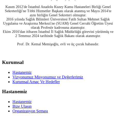
Kasım 2012'de İstanbul Anadolu Kuzey Kamu Hastaneleri Birliği Genel
Sekreterliği'ne Tıbbi Hizmetler Başkanı olarak atanmış ve Mayıs 2014'te
aynı birliğin Genel Sekreteri olmuştur.
2016 yılında Sağlık Bilimleri Üniversitesi Fatih Sultan Mehmet Sağlık
Uygulama ve Araştırma Merkezi'ne (SUAM) Genel Cerrahi Öğretim Üyesi
olarak Profesör kadrosuna atanmıştır.
Ekim 2016'dan itibaren İstanbul İl Sağlık Müdürlüğü görevini yürütmüş ve
2 Temmuz 2024 tarihinde Sağlık Bakanı olarak atanmıştır.
Prof. Dr. Kemal Memişoğlu, evli ve üç çocuk babasıdır.
Kurumsal
Hastanemiz
Vizyonumuz Misyonumuz ve Değerlerimiz
Kurumsal Amaç Ve Hedefler
Hastanemiz
Hastanemiz
Bize Ulaşın
Organizasyon Şeması