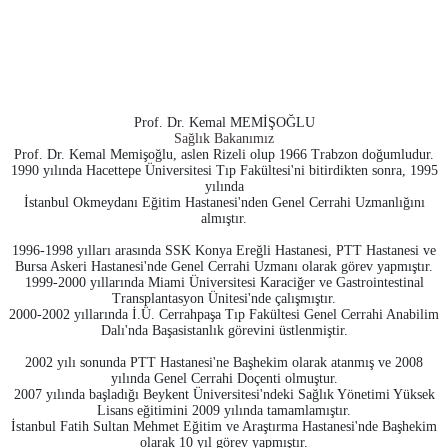
Prof. Dr. Kemal MEMİŞOĞLU
Sağlık Bakanımız
Prof. Dr. Kemal Memişoğlu, aslen Rizeli olup 1966 Trabzon doğumludur.
1990 yılında Hacettepe Üniversitesi Tıp Fakültesi'ni bitirdikten sonra, 1995
yılında
İstanbul Okmeydanı Eğitim Hastanesi'nden Genel Cerrahi Uzmanlığını
almıştır.
1996-1998 yılları arasında SSK Konya Ereğli Hastanesi, PTT Hastanesi ve
Bursa Askeri Hastanesi'nde Genel Cerrahi Uzmanı olarak görev yapmıştır.
1999-2000 yıllarında Miami Üniversitesi Karaciğer ve Gastrointestinal
Transplantasyon Ünitesi'nde çalışmıştır.
2000-2002 yıllarında İ.Ü. Cerrahpaşa Tıp Fakültesi Genel Cerrahi Anabilim
Dalı'nda Başasistanlık görevini üstlenmiştir.
2002 yılı sonunda PTT Hastanesi'ne Başhekim olarak atanmış ve 2008
yılında Genel Cerrahi Doçenti olmuştur.
2007 yılında başladığı Beykent Üniversitesi'ndeki Sağlık Yönetimi Yüksek
Lisans eğitimini 2009 yılında tamamlamıştır.
İstanbul Fatih Sultan Mehmet Eğitim ve Araştırma Hastanesi'nde Başhekim
olarak 10 yıl görev yapmıştır.