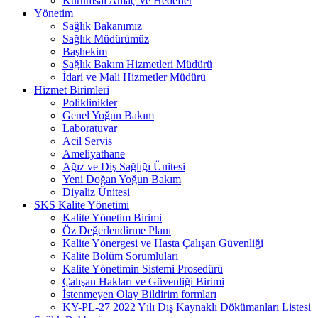
Kurumsal Amaç Ve Hedefler
Yönetim
Sağlık Bakanımız
Sağlık Müdürümüz
Başhekim
Sağlık Bakım Hizmetleri Müdürü
İdari ve Mali Hizmetler Müdürü
Hizmet Birimleri
Poliklinikler
Genel Yoğun Bakım
Laboratuvar
Acil Servis
Ameliyathane
Ağız ve Diş Sağlığı Ünitesi
Yeni Doğan Yoğun Bakım
Diyaliz Ünitesi
SKS Kalite Yönetimi
Kalite Yönetim Birimi
Öz Değerlendirme Planı
Kalite Yönergesi ve Hasta Çalışan Güvenliği
Kalite Bölüm Sorumluları
Kalite Yönetimin Sistemi Prosedürü
Çalışan Hakları ve Güvenliği Birimi
İstenmeyen Olay Bildirim formları
KY-PL-27 2022 Yılı Dış Kaynaklı Dökümanları Listesi