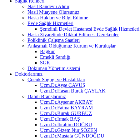
Sağlık Rehberi
Nasıl Randevu Alınır
Nasıl Muayene Olursunuz
Hasta Hakları ve Bilgi Edinme
Evde Sağlık Hizmetleri
Şemdinli Devlet Hastanesi Evde Sağlık Hizmetleri
Hasta Ziyaretinde Dikkat Edilmesi Gerekenler
Poliklinik Çalışma Saatleri
Anlaşmalı Olduğumuz Kurum ve Kuruluşlar
Bağkur
Emekli Sandığı
SGK
Döküman Yönetim sistemi
Doktorlarımız
Çocuk Saglıgı ve Hastalıkları
Uzm.Dr.Ayşe ÇAVUŞ
Uzm.Dr.Hasan Burak ÇAYLAK
Dahili Branşlarımız
Uzm.Dr.Ayşenur AKBAY
Uzm.Dr.Fatma BAYRAM
Uzm.Dr.Burak GÜRBÜZ
Uzm.Dr.Irmak BAŞ
Uzm.Dr.İbrahim DOĞRU
Uzm.Dr.Gizem Nur SÖZEN
Uzm.Dr.Mustafa GÜNDOĞDU