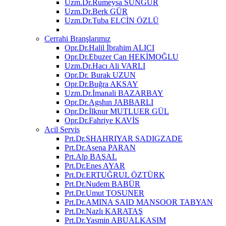
Uzm.Dr.Rumeysa SUNGUR
Uzm.Dr.Berk GÜR
Uzm.Dr.Tuba ELÇİN ÖZLÜ
Cerrahi Branşlarımız
Opr.Dr.Halil İbrahim ALICI
Opr.Dr.Ebuzer Can HEKİMOĞLU
Uzm.Dr.Hacı Ali VARLI
Opr.Dr. Burak UZUN
Opr.Dr.Buğra AKSAY
Uzm.Dr.İmanali BAZARBAY
Opr.Dr.Agshın JABBARLI
Opr.Dr.İlknur MUTLUER GÜL
Opr.Dr.Fahriye KAVİS
Acil Servis
Prt.Dr.SHAHRIYAR SADIGZADE
Prt.Dr.Asena PARAN
Prt.Alp BAŞAL
Prt.Dr.Enes AYAR
Prt.Dr.ERTUĞRUL ÖZTÜRK
Prt.Dr.Nudem BABÜR
Prt.Dr.Umut TOSUNER
Prt.Dr.AMINA SAID MANSOOR TABYAN
Prt.Dr.Nazlı KARATAŞ
Prt.Dr.Yasmin ABUALKASIM