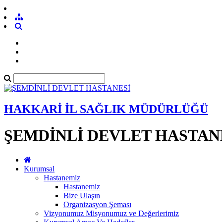
HAKKARİ İL SAĞLIK MÜDÜRLÜĞÜ
ŞEMDİNLİ DEVLET HASTAN
Kurumsal
Hastanemiz
Hastanemiz
Bize Ulaşın
Organizasyon Şeması
Vizyonumuz Misyonumuz ve Değerlerimiz