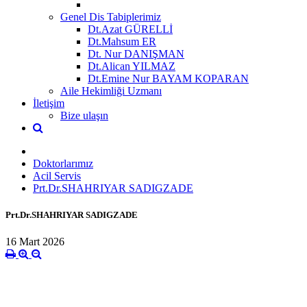
Genel Dis Tabiplerimiz
Dt.Azat GÜRELLİ
Dt.Mahsum ER
Dt. Nur DANIŞMAN
Dt.Alican YILMAZ
Dt.Emine Nur BAYAM KOPARAN
Aile Hekimliği Uzmanı
İletişim
Bize ulaşın
Doktorlarımız
Acil Servis
Prt.Dr.SHAHRIYAR SADIGZADE
Prt.Dr.SHAHRIYAR SADIGZADE
16 Mart 2026