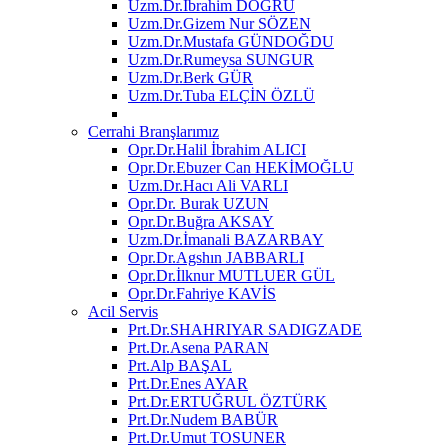
Uzm.Dr.İbrahim DOĞRU
Uzm.Dr.Gizem Nur SÖZEN
Uzm.Dr.Mustafa GÜNDOĞDU
Uzm.Dr.Rumeysa SUNGUR
Uzm.Dr.Berk GÜR
Uzm.Dr.Tuba ELÇİN ÖZLÜ
Cerrahi Branşlarımız
Opr.Dr.Halil İbrahim ALICI
Opr.Dr.Ebuzer Can HEKİMOĞLU
Uzm.Dr.Hacı Ali VARLI
Opr.Dr. Burak UZUN
Opr.Dr.Buğra AKSAY
Uzm.Dr.İmanali BAZARBAY
Opr.Dr.Agshın JABBARLI
Opr.Dr.İlknur MUTLUER GÜL
Opr.Dr.Fahriye KAVİS
Acil Servis
Prt.Dr.SHAHRIYAR SADIGZADE
Prt.Dr.Asena PARAN
Prt.Alp BAŞAL
Prt.Dr.Enes AYAR
Prt.Dr.ERTUĞRUL ÖZTÜRK
Prt.Dr.Nudem BABÜR
Prt.Dr.Umut TOSUNER