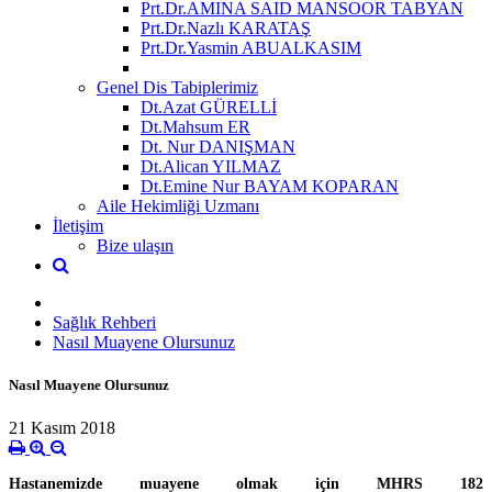
Prt.Dr.AMINA SAID MANSOOR TABYAN
Prt.Dr.Nazlı KARATAŞ
Prt.Dr.Yasmin ABUALKASIM
Genel Dis Tabiplerimiz
Dt.Azat GÜRELLİ
Dt.Mahsum ER
Dt. Nur DANIŞMAN
Dt.Alican YILMAZ
Dt.Emine Nur BAYAM KOPARAN
Aile Hekimliği Uzmanı
İletişim
Bize ulaşın
Sağlık Rehberi
Nasıl Muayene Olursunuz
Nasıl Muayene Olursunuz
21 Kasım 2018
Hastanemizde muayene olmak için MHRS 182