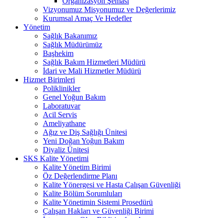
Organizasyon Şeması
Vizyonumuz Misyonumuz ve Değerlerimiz
Kurumsal Amaç Ve Hedefler
Yönetim
Sağlık Bakanımız
Sağlık Müdürümüz
Başhekim
Sağlık Bakım Hizmetleri Müdürü
İdari ve Mali Hizmetler Müdürü
Hizmet Birimleri
Poliklinikler
Genel Yoğun Bakım
Laboratuvar
Acil Servis
Ameliyathane
Ağız ve Diş Sağlığı Ünitesi
Yeni Doğan Yoğun Bakım
Diyaliz Ünitesi
SKS Kalite Yönetimi
Kalite Yönetim Birimi
Öz Değerlendirme Planı
Kalite Yönergesi ve Hasta Çalışan Güvenliği
Kalite Bölüm Sorumluları
Kalite Yönetimin Sistemi Prosedürü
Çalışan Hakları ve Güvenliği Birimi