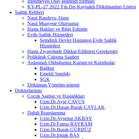
İstenmeyen Olay Bildirim formları
KY-PL-27 2022 Yılı Dış Kaynaklı Dökümanları Listesi
Sağlık Rehberi
Nasıl Randevu Alınır
Nasıl Muayene Olursunuz
Hasta Hakları ve Bilgi Edinme
Evde Sağlık Hizmetleri
Şemdinli Devlet Hastanesi Evde Sağlık
Hizmetleri
Hasta Ziyaretinde Dikkat Edilmesi Gerekenler
Poliklinik Çalışma Saatleri
Anlaşmalı Olduğumuz Kurum ve Kuruluşlar
Bağkur
Emekli Sandığı
SGK
Döküman Yönetim sistemi
Doktorlarımız
Çocuk Saglıgı ve Hastalıkları
Uzm.Dr.Ayşe ÇAVUŞ
Uzm.Dr.Hasan Burak ÇAYLAK
Dahili Branşlarımız
Uzm.Dr.Ayşenur AKBAY
Uzm.Dr.Fatma BAYRAM
Uzm.Dr.Burak GÜRBÜZ
Uzm.Dr.Irmak BAŞ