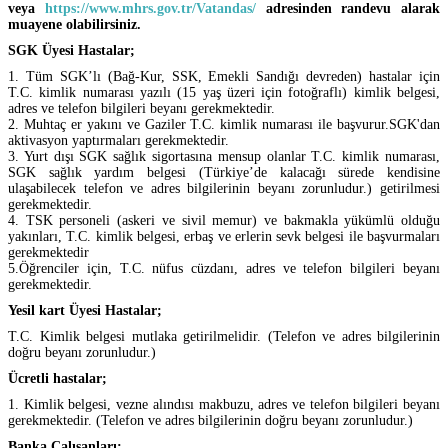
veya
https://www.mhrs.gov.tr/Vatandas/
adresinden randevu alarak
muayene olabilirsiniz.
SGK Üyesi Hastalar;
1. Tüm SGK’lı (Bağ-Kur, SSK, Emekli Sandığı devreden) hastalar için
T.C. kimlik numarası yazılı (15 yaş üzeri için fotoğraflı) kimlik belgesi,
adres ve telefon bilgileri beyanı gerekmektedir.
2. Muhtaç er yakını ve Gaziler T.C. kimlik numarası ile başvurur.SGK'dan
aktivasyon yaptırmaları gerekmektedir.
3. Yurt dışı SGK sağlık sigortasına mensup olanlar T.C. kimlik numarası,
SGK sağlık yardım belgesi (Türkiye’de kalacağı sürede kendisine
ulaşabilecek telefon ve adres bilgilerinin beyanı zorunludur.) getirilmesi
gerekmektedir.
4. TSK personeli (askeri ve sivil memur) ve bakmakla yükümlü olduğu
yakınları, T.C. kimlik belgesi, erbaş ve erlerin sevk belgesi ile başvurmaları
gerekmektedir
5.Öğrenciler için, T.C. nüfus cüzdanı, adres ve telefon bilgileri beyanı
gerekmektedir.
Yesil kart Üyesi Hastalar;
T.C. Kimlik belgesi mutlaka getirilmelidir. (Telefon ve adres bilgilerinin
doğru beyanı zorunludur.)
Ücretli hastalar;
1. Kimlik belgesi, vezne alındısı makbuzu, adres ve telefon bilgileri beyanı
gerekmektedir. (Telefon ve adres bilgilerinin doğru beyanı zorunludur.)
Banka Çalışanları;