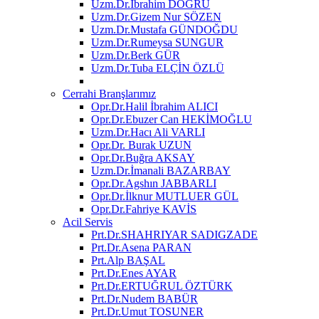
Uzm.Dr.İbrahim DOĞRU
Uzm.Dr.Gizem Nur SÖZEN
Uzm.Dr.Mustafa GÜNDOĞDU
Uzm.Dr.Rumeysa SUNGUR
Uzm.Dr.Berk GÜR
Uzm.Dr.Tuba ELÇİN ÖZLÜ
Cerrahi Branşlarımız
Opr.Dr.Halil İbrahim ALICI
Opr.Dr.Ebuzer Can HEKİMOĞLU
Uzm.Dr.Hacı Ali VARLI
Opr.Dr. Burak UZUN
Opr.Dr.Buğra AKSAY
Uzm.Dr.İmanali BAZARBAY
Opr.Dr.Agshın JABBARLI
Opr.Dr.İlknur MUTLUER GÜL
Opr.Dr.Fahriye KAVİS
Acil Servis
Prt.Dr.SHAHRIYAR SADIGZADE
Prt.Dr.Asena PARAN
Prt.Alp BAŞAL
Prt.Dr.Enes AYAR
Prt.Dr.ERTUĞRUL ÖZTÜRK
Prt.Dr.Nudem BABÜR
Prt.Dr.Umut TOSUNER