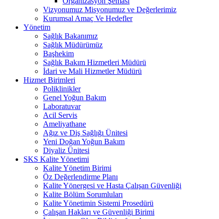
Organizasyon Şeması
Vizyonumuz Misyonumuz ve Değerlerimiz
Kurumsal Amaç Ve Hedefler
Yönetim
Sağlık Bakanımız
Sağlık Müdürümüz
Başhekim
Sağlık Bakım Hizmetleri Müdürü
İdari ve Mali Hizmetler Müdürü
Hizmet Birimleri
Poliklinikler
Genel Yoğun Bakım
Laboratuvar
Acil Servis
Ameliyathane
Ağız ve Diş Sağlığı Ünitesi
Yeni Doğan Yoğun Bakım
Diyaliz Ünitesi
SKS Kalite Yönetimi
Kalite Yönetim Birimi
Öz Değerlendirme Planı
Kalite Yönergesi ve Hasta Çalışan Güvenliği
Kalite Bölüm Sorumluları
Kalite Yönetimin Sistemi Prosedürü
Çalışan Hakları ve Güvenliği Birimi