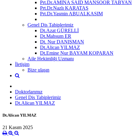
Prt.Dr.AMINA SAID MANSOOR TABYAN
Prt.Dr.Nazlı KARATAŞ
Prt.Dr.Yasmin ABUALKASIM
Genel Dis Tabiplerimiz
Dt.Azat GÜRELLİ
Dt.Mahsum ER
Dt. Nur DANIŞMAN
Dt.Alican YILMAZ
Dt.Emine Nur BAYAM KOPARAN
Aile Hekimliği Uzmanı
İletişim
Bize ulaşın
Doktorlarımız
Genel Dis Tabiplerimiz
Dt.Alican YILMAZ
Dt.Alican YILMAZ
21 Kasım 2025