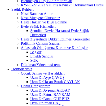
İstenmeyen Olay Bildirim formları
KY-PL-27 2022 Yılı Dış Kaynaklı Dökümanları Listesi
Sağlık Rehberi
Nasıl Randevu Alınır
Nasıl Muayene Olursunuz
Hasta Hakları ve Bilgi Edinme
Evde Sağlık Hizmetleri
Şemdinli Devlet Hastanesi Evde Sağlık
Hizmetleri
Hasta Ziyaretinde Dikkat Edilmesi Gerekenler
Poliklinik Çalışma Saatleri
Anlaşmalı Olduğumuz Kurum ve Kuruluşlar
Bağkur
Emekli Sandığı
SGK
Döküman Yönetim sistemi
Doktorlarımız
Çocuk Saglıgı ve Hastalıkları
Uzm.Dr.Ayşe ÇAVUŞ
Uzm.Dr.Hasan Burak ÇAYLAK
Dahili Branşlarımız
Uzm.Dr.Ayşenur AKBAY
Uzm.Dr.Fatma BAYRAM
Uzm.Dr.Burak GÜRBÜZ
Uzm.Dr.Irmak BAŞ