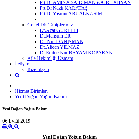
Prt.Dr.AMINA SAID MANSOOR TABYAN
Prt.Dr.Nazlı KARATAŞ
Prt.Dr.Yasmin ABUALKASIM
Genel Dis Tabiplerimiz
Dt.Azat GÜRELLİ
Dt.Mahsum ER
Dt. Nur DANIŞMAN
Dt.Alican YILMAZ
Dt.Emine Nur BAYAM KOPARAN
Aile Hekimliği Uzmanı
İletişim
Bize ulaşın
Hizmet Birimleri
Yeni Doğan Yoğun Bakım
Yeni Doğan Yoğun Bakım
06 Eylül 2019
Yeni Doğan Yoğun Bakım