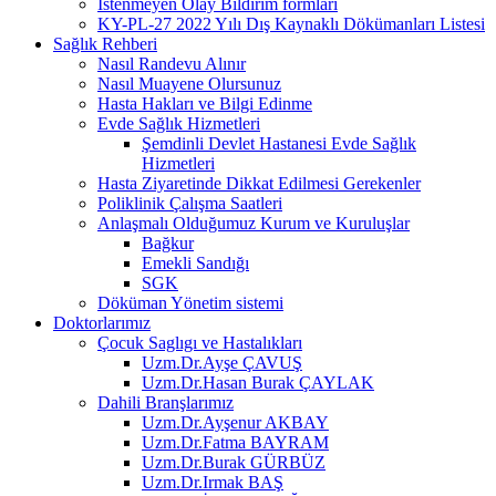
İstenmeyen Olay Bildirim formları
KY-PL-27 2022 Yılı Dış Kaynaklı Dökümanları Listesi
Sağlık Rehberi
Nasıl Randevu Alınır
Nasıl Muayene Olursunuz
Hasta Hakları ve Bilgi Edinme
Evde Sağlık Hizmetleri
Şemdinli Devlet Hastanesi Evde Sağlık
Hizmetleri
Hasta Ziyaretinde Dikkat Edilmesi Gerekenler
Poliklinik Çalışma Saatleri
Anlaşmalı Olduğumuz Kurum ve Kuruluşlar
Bağkur
Emekli Sandığı
SGK
Döküman Yönetim sistemi
Doktorlarımız
Çocuk Saglıgı ve Hastalıkları
Uzm.Dr.Ayşe ÇAVUŞ
Uzm.Dr.Hasan Burak ÇAYLAK
Dahili Branşlarımız
Uzm.Dr.Ayşenur AKBAY
Uzm.Dr.Fatma BAYRAM
Uzm.Dr.Burak GÜRBÜZ
Uzm.Dr.Irmak BAŞ