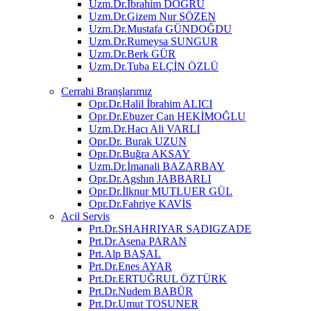
Uzm.Dr.İbrahim DOĞRU
Uzm.Dr.Gizem Nur SÖZEN
Uzm.Dr.Mustafa GÜNDOĞDU
Uzm.Dr.Rumeysa SUNGUR
Uzm.Dr.Berk GÜR
Uzm.Dr.Tuba ELÇİN ÖZLÜ
Cerrahi Branşlarımız
Opr.Dr.Halil İbrahim ALICI
Opr.Dr.Ebuzer Can HEKİMOĞLU
Uzm.Dr.Hacı Ali VARLI
Opr.Dr. Burak UZUN
Opr.Dr.Buğra AKSAY
Uzm.Dr.İmanali BAZARBAY
Opr.Dr.Agshın JABBARLI
Opr.Dr.İlknur MUTLUER GÜL
Opr.Dr.Fahriye KAVİS
Acil Servis
Prt.Dr.SHAHRIYAR SADIGZADE
Prt.Dr.Asena PARAN
Prt.Alp BAŞAL
Prt.Dr.Enes AYAR
Prt.Dr.ERTUĞRUL ÖZTÜRK
Prt.Dr.Nudem BABÜR
Prt.Dr.Umut TOSUNER