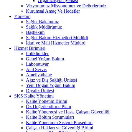
Organizasyon Şeması
Vizyonumuz Misyonumuz ve Değerlerimiz
Kurumsal Amaç Ve Hedefler
Yönetim
Sağlık Bakanımız
Sağlık Müdürümüz
Başhekim
Sağlık Bakım Hizmetleri Müdürü
İdari ve Mali Hizmetler Müdürü
Hizmet Birimleri
Poliklinikler
Genel Yoğun Bakım
Laboratuvar
Acil Servis
Ameliyathane
Ağız ve Diş Sağlığı Ünitesi
Yeni Doğan Yoğun Bakım
Diyaliz Ünitesi
SKS Kalite Yönetimi
Kalite Yönetim Birimi
Öz Değerlendirme Planı
Kalite Yönergesi ve Hasta Çalışan Güvenliği
Kalite Bölüm Sorumluları
Kalite Yönetimin Sistemi Prosedürü
Çalışan Hakları ve Güvenliği Birimi