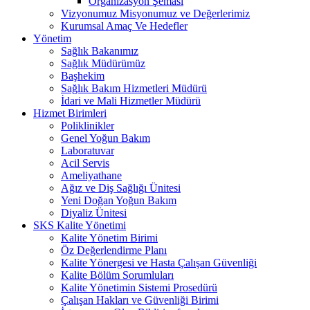
Organizasyon Şeması
Vizyonumuz Misyonumuz ve Değerlerimiz
Kurumsal Amaç Ve Hedefler
Yönetim
Sağlık Bakanımız
Sağlık Müdürümüz
Başhekim
Sağlık Bakım Hizmetleri Müdürü
İdari ve Mali Hizmetler Müdürü
Hizmet Birimleri
Poliklinikler
Genel Yoğun Bakım
Laboratuvar
Acil Servis
Ameliyathane
Ağız ve Diş Sağlığı Ünitesi
Yeni Doğan Yoğun Bakım
Diyaliz Ünitesi
SKS Kalite Yönetimi
Kalite Yönetim Birimi
Öz Değerlendirme Planı
Kalite Yönergesi ve Hasta Çalışan Güvenliği
Kalite Bölüm Sorumluları
Kalite Yönetimin Sistemi Prosedürü
Çalışan Hakları ve Güvenliği Birimi