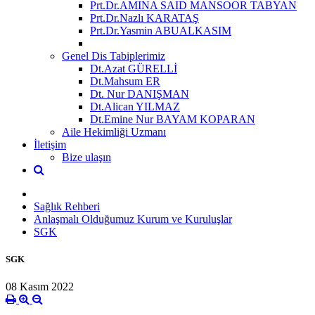
Prt.Dr.AMINA SAID MANSOOR TABYAN
Prt.Dr.Nazlı KARATAŞ
Prt.Dr.Yasmin ABUALKASIM
Genel Dis Tabiplerimiz
Dt.Azat GÜRELLİ
Dt.Mahsum ER
Dt. Nur DANIŞMAN
Dt.Alican YILMAZ
Dt.Emine Nur BAYAM KOPARAN
Aile Hekimliği Uzmanı
İletişim
Bize ulaşın
Sağlık Rehberi
Anlaşmalı Olduğumuz Kurum ve Kuruluşlar
SGK
SGK
08 Kasım 2022