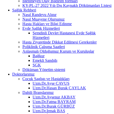
İstenmeyen Olay Bildirim formları
KY-PL-27 2022 Yılı Dış Kaynaklı Dökümanları Listesi
Sağlık Rehberi
Nasıl Randevu Alınır
Nasıl Muayene Olursunuz
Hasta Hakları ve Bilgi Edinme
Evde Sağlık Hizmetleri
Şemdinli Devlet Hastanesi Evde Sağlık
Hizmetleri
Hasta Ziyaretinde Dikkat Edilmesi Gerekenler
Poliklinik Çalışma Saatleri
Anlaşmalı Olduğumuz Kurum ve Kuruluşlar
Bağkur
Emekli Sandığı
SGK
Döküman Yönetim sistemi
Doktorlarımız
Çocuk Saglıgı ve Hastalıkları
Uzm.Dr.Ayşe ÇAVUŞ
Uzm.Dr.Hasan Burak ÇAYLAK
Dahili Branşlarımız
Uzm.Dr.Ayşenur AKBAY
Uzm.Dr.Fatma BAYRAM
Uzm.Dr.Burak GÜRBÜZ
Uzm.Dr.Irmak BAŞ