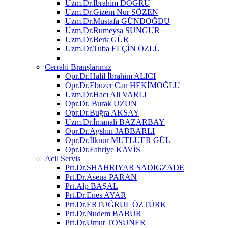
Uzm.Dr.İbrahim DOĞRU
Uzm.Dr.Gizem Nur SÖZEN
Uzm.Dr.Mustafa GÜNDOĞDU
Uzm.Dr.Rumeysa SUNGUR
Uzm.Dr.Berk GÜR
Uzm.Dr.Tuba ELÇİN ÖZLÜ
Cerrahi Branşlarımız
Opr.Dr.Halil İbrahim ALICI
Opr.Dr.Ebuzer Can HEKİMOĞLU
Uzm.Dr.Hacı Ali VARLI
Opr.Dr. Burak UZUN
Opr.Dr.Buğra AKSAY
Uzm.Dr.İmanali BAZARBAY
Opr.Dr.Agshın JABBARLI
Opr.Dr.İlknur MUTLUER GÜL
Opr.Dr.Fahriye KAVİS
Acil Servis
Prt.Dr.SHAHRIYAR SADIGZADE
Prt.Dr.Asena PARAN
Prt.Alp BAŞAL
Prt.Dr.Enes AYAR
Prt.Dr.ERTUĞRUL ÖZTÜRK
Prt.Dr.Nudem BABÜR
Prt.Dr.Umut TOSUNER