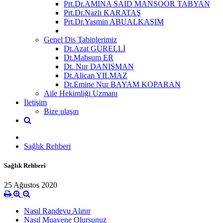
Prt.Dr.AMINA SAID MANSOOR TABYAN
Prt.Dr.Nazlı KARATAŞ
Prt.Dr.Yasmin ABUALKASIM
Genel Dis Tabiplerimiz
Dt.Azat GÜRELLİ
Dt.Mahsum ER
Dt. Nur DANIŞMAN
Dt.Alican YILMAZ
Dt.Emine Nur BAYAM KOPARAN
Aile Hekimliği Uzmanı
İletişim
Bize ulaşın
Sağlık Rehberi
Sağlık Rehberi
25 Ağustos 2020
Nasıl Randevu Alınır
Nasıl Muayene Olursunuz