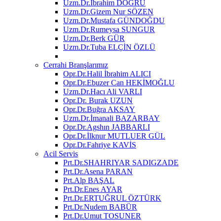
Uzm.Dr.İbrahim DOĞRU
Uzm.Dr.Gizem Nur SÖZEN
Uzm.Dr.Mustafa GÜNDOĞDU
Uzm.Dr.Rumeysa SUNGUR
Uzm.Dr.Berk GÜR
Uzm.Dr.Tuba ELÇİN ÖZLÜ
Cerrahi Branşlarımız
Opr.Dr.Halil İbrahim ALICI
Opr.Dr.Ebuzer Can HEKİMOĞLU
Uzm.Dr.Hacı Ali VARLI
Opr.Dr. Burak UZUN
Opr.Dr.Buğra AKSAY
Uzm.Dr.İmanali BAZARBAY
Opr.Dr.Agshın JABBARLI
Opr.Dr.İlknur MUTLUER GÜL
Opr.Dr.Fahriye KAVİS
Acil Servis
Prt.Dr.SHAHRIYAR SADIGZADE
Prt.Dr.Asena PARAN
Prt.Alp BAŞAL
Prt.Dr.Enes AYAR
Prt.Dr.ERTUĞRUL ÖZTÜRK
Prt.Dr.Nudem BABÜR
Prt.Dr.Umut TOSUNER