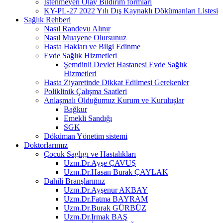
İstenmeyen Olay Bildirim formları
KY-PL-27 2022 Yılı Dış Kaynaklı Dökümanları Listesi
Sağlık Rehberi
Nasıl Randevu Alınır
Nasıl Muayene Olursunuz
Hasta Hakları ve Bilgi Edinme
Evde Sağlık Hizmetleri
Şemdinli Devlet Hastanesi Evde Sağlık
Hizmetleri
Hasta Ziyaretinde Dikkat Edilmesi Gerekenler
Poliklinik Çalışma Saatleri
Anlaşmalı Olduğumuz Kurum ve Kuruluşlar
Bağkur
Emekli Sandığı
SGK
Döküman Yönetim sistemi
Doktorlarımız
Çocuk Saglıgı ve Hastalıkları
Uzm.Dr.Ayşe ÇAVUŞ
Uzm.Dr.Hasan Burak ÇAYLAK
Dahili Branşlarımız
Uzm.Dr.Ayşenur AKBAY
Uzm.Dr.Fatma BAYRAM
Uzm.Dr.Burak GÜRBÜZ
Uzm.Dr.Irmak BAŞ