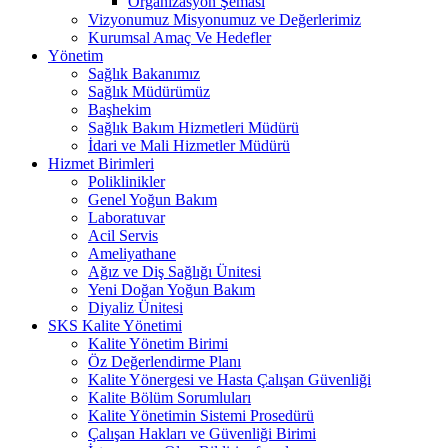
Organizasyon Şeması
Vizyonumuz Misyonumuz ve Değerlerimiz
Kurumsal Amaç Ve Hedefler
Yönetim
Sağlık Bakanımız
Sağlık Müdürümüz
Başhekim
Sağlık Bakım Hizmetleri Müdürü
İdari ve Mali Hizmetler Müdürü
Hizmet Birimleri
Poliklinikler
Genel Yoğun Bakım
Laboratuvar
Acil Servis
Ameliyathane
Ağız ve Diş Sağlığı Ünitesi
Yeni Doğan Yoğun Bakım
Diyaliz Ünitesi
SKS Kalite Yönetimi
Kalite Yönetim Birimi
Öz Değerlendirme Planı
Kalite Yönergesi ve Hasta Çalışan Güvenliği
Kalite Bölüm Sorumluları
Kalite Yönetimin Sistemi Prosedürü
Çalışan Hakları ve Güvenliği Birimi