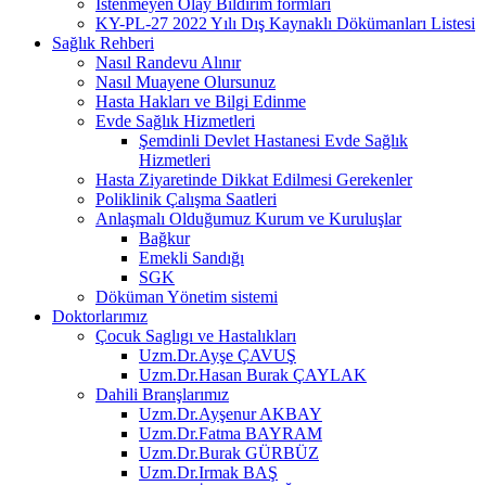
İstenmeyen Olay Bildirim formları
KY-PL-27 2022 Yılı Dış Kaynaklı Dökümanları Listesi
Sağlık Rehberi
Nasıl Randevu Alınır
Nasıl Muayene Olursunuz
Hasta Hakları ve Bilgi Edinme
Evde Sağlık Hizmetleri
Şemdinli Devlet Hastanesi Evde Sağlık
Hizmetleri
Hasta Ziyaretinde Dikkat Edilmesi Gerekenler
Poliklinik Çalışma Saatleri
Anlaşmalı Olduğumuz Kurum ve Kuruluşlar
Bağkur
Emekli Sandığı
SGK
Döküman Yönetim sistemi
Doktorlarımız
Çocuk Saglıgı ve Hastalıkları
Uzm.Dr.Ayşe ÇAVUŞ
Uzm.Dr.Hasan Burak ÇAYLAK
Dahili Branşlarımız
Uzm.Dr.Ayşenur AKBAY
Uzm.Dr.Fatma BAYRAM
Uzm.Dr.Burak GÜRBÜZ
Uzm.Dr.Irmak BAŞ