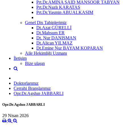
Prt.Dr.AMINA SAID MANSOOR TABYAN
Prt.Dr.Nazlı KARATAŞ
Prt.Dr.Yasmin ABUALKASIM
Genel Dis Tabiplerimiz
Dt.Azat GÜRELLİ
Dt.Mahsum ER
Dt. Nur DANIŞMAN
Dt.Alican YILMAZ
Dt.Emine Nur BAYAM KOPARAN
Aile Hekimliği Uzmanı
İletişim
Bize ulaşın
Doktorlarımız
Cerrahi Branşlarımız
Opr.Dr.Agshın JABBARLI
Opr.Dr.Agshın JABBARLI
29 Nisan 2026