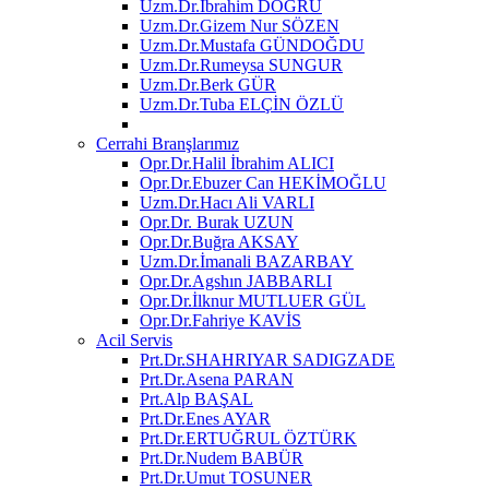
Uzm.Dr.İbrahim DOĞRU
Uzm.Dr.Gizem Nur SÖZEN
Uzm.Dr.Mustafa GÜNDOĞDU
Uzm.Dr.Rumeysa SUNGUR
Uzm.Dr.Berk GÜR
Uzm.Dr.Tuba ELÇİN ÖZLÜ
Cerrahi Branşlarımız
Opr.Dr.Halil İbrahim ALICI
Opr.Dr.Ebuzer Can HEKİMOĞLU
Uzm.Dr.Hacı Ali VARLI
Opr.Dr. Burak UZUN
Opr.Dr.Buğra AKSAY
Uzm.Dr.İmanali BAZARBAY
Opr.Dr.Agshın JABBARLI
Opr.Dr.İlknur MUTLUER GÜL
Opr.Dr.Fahriye KAVİS
Acil Servis
Prt.Dr.SHAHRIYAR SADIGZADE
Prt.Dr.Asena PARAN
Prt.Alp BAŞAL
Prt.Dr.Enes AYAR
Prt.Dr.ERTUĞRUL ÖZTÜRK
Prt.Dr.Nudem BABÜR
Prt.Dr.Umut TOSUNER