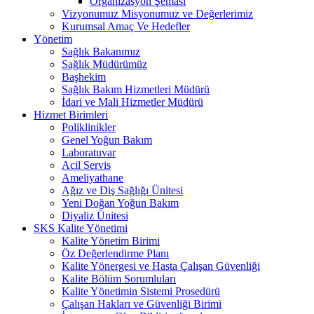
Organizasyon Şeması
Vizyonumuz Misyonumuz ve Değerlerimiz
Kurumsal Amaç Ve Hedefler
Yönetim
Sağlık Bakanımız
Sağlık Müdürümüz
Başhekim
Sağlık Bakım Hizmetleri Müdürü
İdari ve Mali Hizmetler Müdürü
Hizmet Birimleri
Poliklinikler
Genel Yoğun Bakım
Laboratuvar
Acil Servis
Ameliyathane
Ağız ve Diş Sağlığı Ünitesi
Yeni Doğan Yoğun Bakım
Diyaliz Ünitesi
SKS Kalite Yönetimi
Kalite Yönetim Birimi
Öz Değerlendirme Planı
Kalite Yönergesi ve Hasta Çalışan Güvenliği
Kalite Bölüm Sorumluları
Kalite Yönetimin Sistemi Prosedürü
Çalışan Hakları ve Güvenliği Birimi