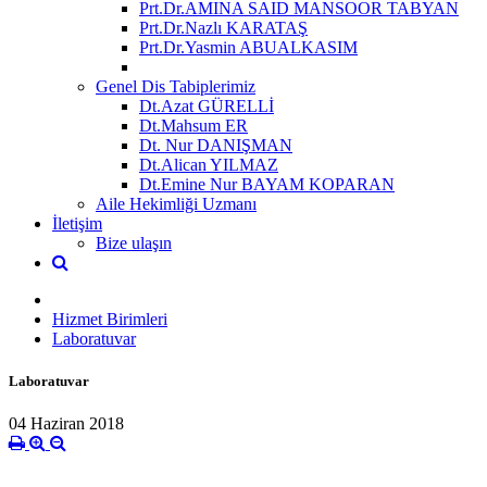
Prt.Dr.AMINA SAID MANSOOR TABYAN
Prt.Dr.Nazlı KARATAŞ
Prt.Dr.Yasmin ABUALKASIM
Genel Dis Tabiplerimiz
Dt.Azat GÜRELLİ
Dt.Mahsum ER
Dt. Nur DANIŞMAN
Dt.Alican YILMAZ
Dt.Emine Nur BAYAM KOPARAN
Aile Hekimliği Uzmanı
İletişim
Bize ulaşın
Hizmet Birimleri
Laboratuvar
Laboratuvar
04 Haziran 2018