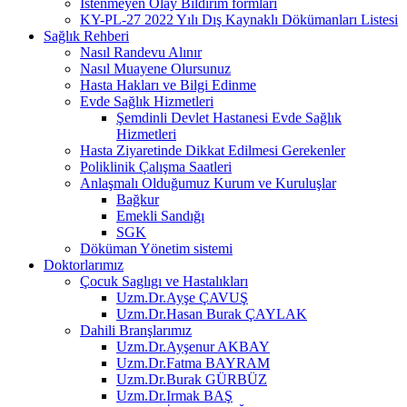
İstenmeyen Olay Bildirim formları
KY-PL-27 2022 Yılı Dış Kaynaklı Dökümanları Listesi
Sağlık Rehberi
Nasıl Randevu Alınır
Nasıl Muayene Olursunuz
Hasta Hakları ve Bilgi Edinme
Evde Sağlık Hizmetleri
Şemdinli Devlet Hastanesi Evde Sağlık
Hizmetleri
Hasta Ziyaretinde Dikkat Edilmesi Gerekenler
Poliklinik Çalışma Saatleri
Anlaşmalı Olduğumuz Kurum ve Kuruluşlar
Bağkur
Emekli Sandığı
SGK
Döküman Yönetim sistemi
Doktorlarımız
Çocuk Saglıgı ve Hastalıkları
Uzm.Dr.Ayşe ÇAVUŞ
Uzm.Dr.Hasan Burak ÇAYLAK
Dahili Branşlarımız
Uzm.Dr.Ayşenur AKBAY
Uzm.Dr.Fatma BAYRAM
Uzm.Dr.Burak GÜRBÜZ
Uzm.Dr.Irmak BAŞ