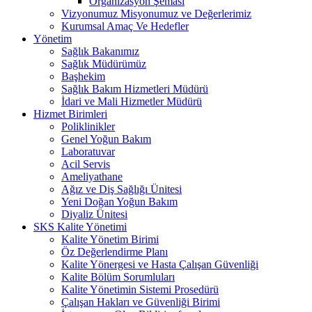
Organizasyon Şeması
Vizyonumuz Misyonumuz ve Değerlerimiz
Kurumsal Amaç Ve Hedefler
Yönetim
Sağlık Bakanımız
Sağlık Müdürümüz
Başhekim
Sağlık Bakım Hizmetleri Müdürü
İdari ve Mali Hizmetler Müdürü
Hizmet Birimleri
Poliklinikler
Genel Yoğun Bakım
Laboratuvar
Acil Servis
Ameliyathane
Ağız ve Diş Sağlığı Ünitesi
Yeni Doğan Yoğun Bakım
Diyaliz Ünitesi
SKS Kalite Yönetimi
Kalite Yönetim Birimi
Öz Değerlendirme Planı
Kalite Yönergesi ve Hasta Çalışan Güvenliği
Kalite Bölüm Sorumluları
Kalite Yönetimin Sistemi Prosedürü
Çalışan Hakları ve Güvenliği Birimi