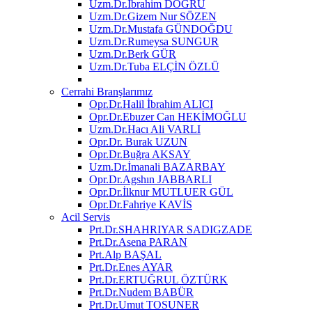
Uzm.Dr.İbrahim DOĞRU
Uzm.Dr.Gizem Nur SÖZEN
Uzm.Dr.Mustafa GÜNDOĞDU
Uzm.Dr.Rumeysa SUNGUR
Uzm.Dr.Berk GÜR
Uzm.Dr.Tuba ELÇİN ÖZLÜ
Cerrahi Branşlarımız
Opr.Dr.Halil İbrahim ALICI
Opr.Dr.Ebuzer Can HEKİMOĞLU
Uzm.Dr.Hacı Ali VARLI
Opr.Dr. Burak UZUN
Opr.Dr.Buğra AKSAY
Uzm.Dr.İmanali BAZARBAY
Opr.Dr.Agshın JABBARLI
Opr.Dr.İlknur MUTLUER GÜL
Opr.Dr.Fahriye KAVİS
Acil Servis
Prt.Dr.SHAHRIYAR SADIGZADE
Prt.Dr.Asena PARAN
Prt.Alp BAŞAL
Prt.Dr.Enes AYAR
Prt.Dr.ERTUĞRUL ÖZTÜRK
Prt.Dr.Nudem BABÜR
Prt.Dr.Umut TOSUNER